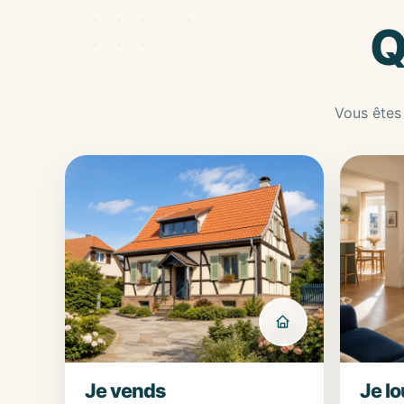
Q
Vous êtes 
Je vends
Je l