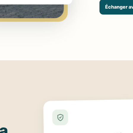
Échanger a
la