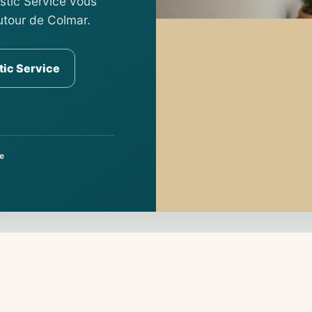
ostic Service vous
tour de Colmar.
tic Service
e