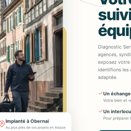
suiv
équi
Diagnostic Ser
agences, syndi
exposez votre 
identifions les
adaptée.
Un échange
Votre bien et v
Un interlocu
Pour préparer 
Implanté à Obernai
Au plus près de vos projets en Alsace