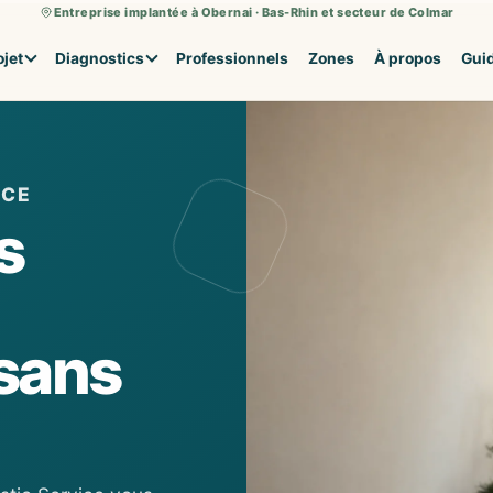
Entreprise implantée à Obernai · Bas-Rhin et secteur de Colmar
ojet
Diagnostics
Professionnels
Zones
À propos
Gui
ACE
s
sans