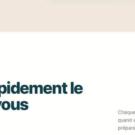
pidement le
vous
Chaque 
quand e
prépare