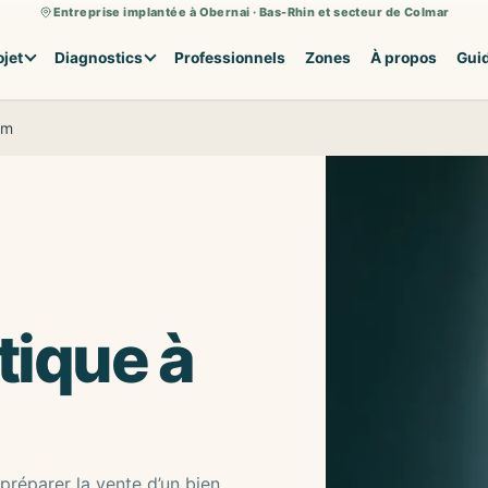
Entreprise implantée à Obernai · Bas-Rhin et secteur de Colmar
ojet
Diagnostics
Professionnels
Zones
À propos
Gui
im
tique à
préparer la vente d’un bien