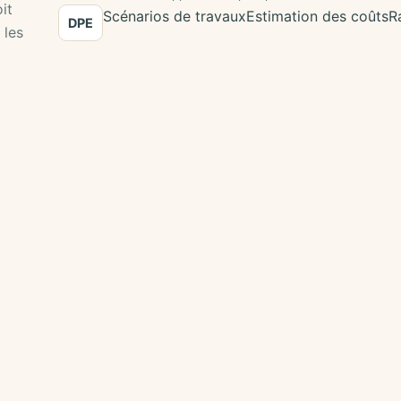
it
Scénarios de travaux
Estimation des coûts
R
DPE
 les