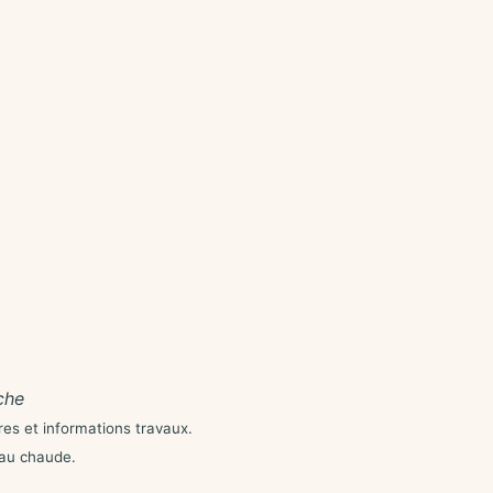
che
res et informations travaux.
eau chaude.