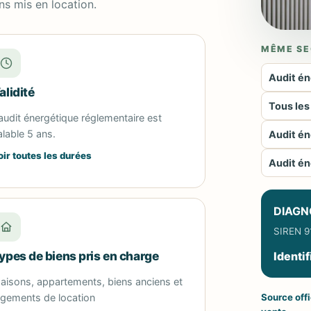
ns mis en location.
MÊME SE
Audit én
alidité
Tous les
’audit énergétique réglementaire est
alable 5 ans.
Audit én
oir toutes les durées
Audit én
DIAGN
SIREN 91
ypes de biens pris en charge
Identif
aisons, appartements, biens anciens et
ogements de location
Source offi