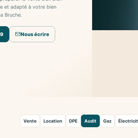
me et adapté à votre bien
la Bruche.
09
Nous écrire
Vente
Location
DPE
Audit
Gaz
Électrici