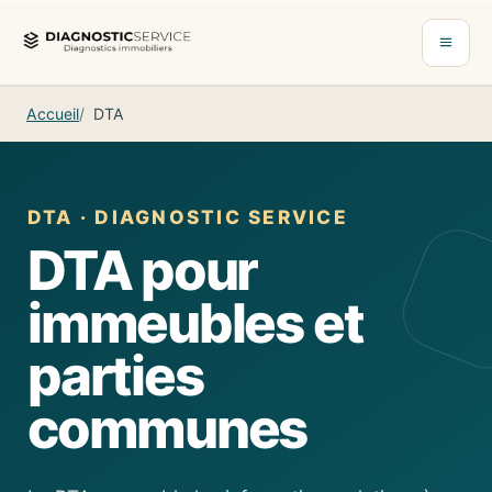
Aller au contenu
Ouvrir 
Accueil
DTA
DTA · DIAGNOSTIC SERVICE
DTA pour
immeubles et
parties
communes