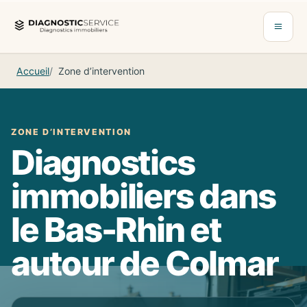
Aller au contenu
Ouvrir 
Accueil
Zone d’intervention
ZONE D’INTERVENTION
Diagnostics
immobiliers dans
le Bas-Rhin et
autour de Colmar