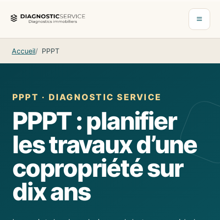
Aller au contenu
Ouvrir 
Accueil
PPPT
PPPT · DIAGNOSTIC SERVICE
PPPT : planifier
les travaux d’une
copropriété sur
dix ans