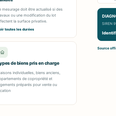
e mesurage doit être actualisé si des
ravaux ou une modification du lot
DIAGN
ffectent la surface privative.
SIREN 91
oir toutes les durées
Identif
Source offi
ypes de biens pris en charge
aisons individuelles, biens anciens,
ppartements de copropriété et
ogements préparés pour vente ou
ocation