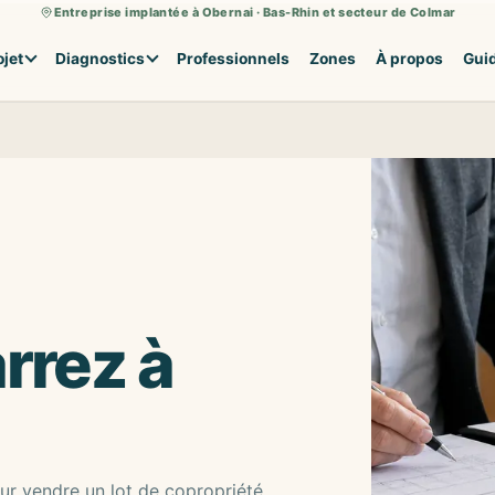
Entreprise implantée à Obernai · Bas-Rhin et secteur de Colmar
ojet
Diagnostics
Professionnels
Zones
À propos
Gui
rrez à
ur vendre un lot de copropriété