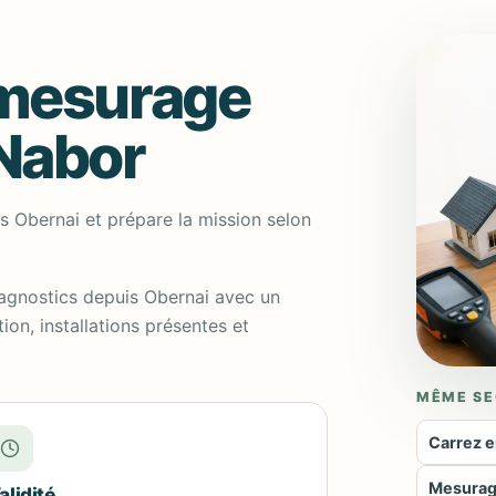
 mesurage
-Nabor
s Obernai et prépare la mission selon
iagnostics depuis Obernai avec un
on, installations présentes et
MÊME SE
Carrez e
Mesurage
alidité