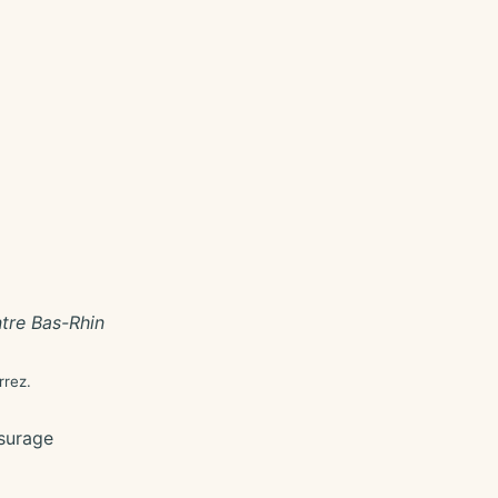
tre Bas-Rhin
rrez.
surage