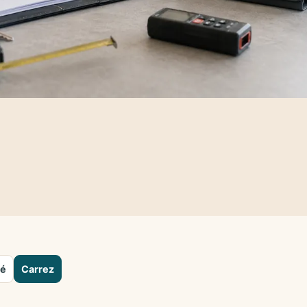
té
Carrez