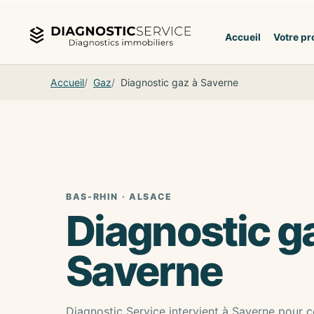
Aller au contenu
Accueil
Votre pr
Accueil
Gaz
Diagnostic gaz à Saverne
BAS-RHIN · ALSACE
Diagnostic g
Saverne
Diagnostic Service intervient à Saverne pour co