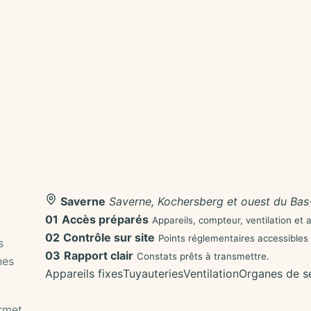
Saverne
Saverne, Kochersberg et ouest du Bas
01
Accès préparés
Appareils, compteur, ventilation et 
02
Contrôle sur site
Points réglementaires accessibles v
s
03
Rapport clair
Constats prêts à transmettre.
nes
Appareils fixes
Tuyauteries
Ventilation
Organes de sé
ermet