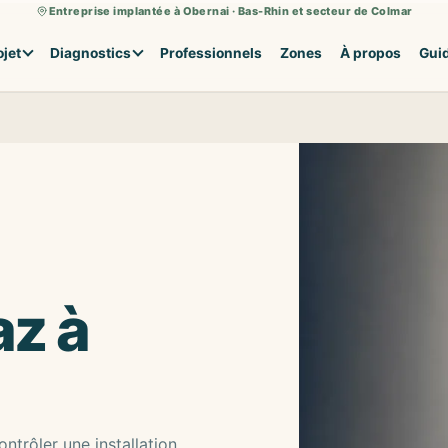
Entreprise implantée à Obernai · Bas-Rhin et secteur de Colmar
ojet
Diagnostics
Professionnels
Zones
À propos
Gui
az à
ntrôler une installation