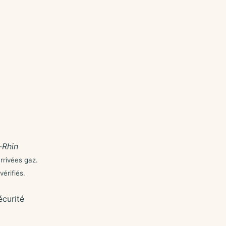
-Rhin
arrivées gaz.
érifiés.
curité