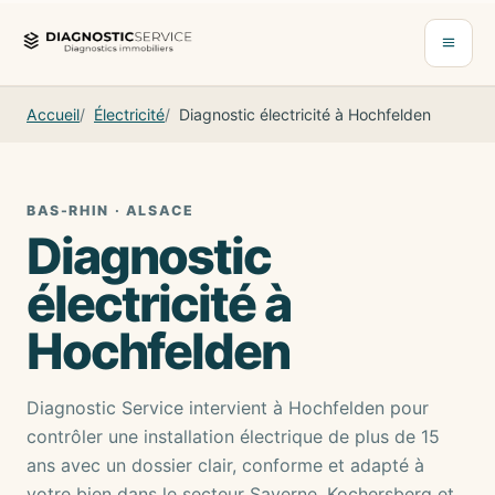
Aller au contenu
Ouvrir 
Accueil
Électricité
Diagnostic électricité à Hochfelden
BAS-RHIN · ALSACE
Diagnostic
électricité à
Hochfelden
Diagnostic Service intervient à Hochfelden pour
contrôler une installation électrique de plus de 15
ans avec un dossier clair, conforme et adapté à
votre bien dans le secteur Saverne, Kochersberg et