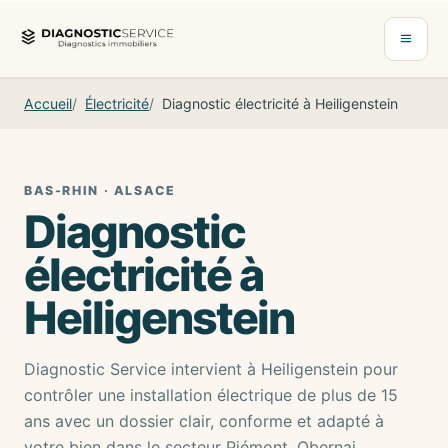
Aller au contenu
Ouvrir 
Accueil
Électricité
Diagnostic électricité à Heiligenstein
BAS-RHIN · ALSACE
Diagnostic
électricité à
Heiligenstein
Diagnostic Service intervient à Heiligenstein pour
contrôler une installation électrique de plus de 15
ans avec un dossier clair, conforme et adapté à
votre bien dans le secteur Piémont, Obernai,