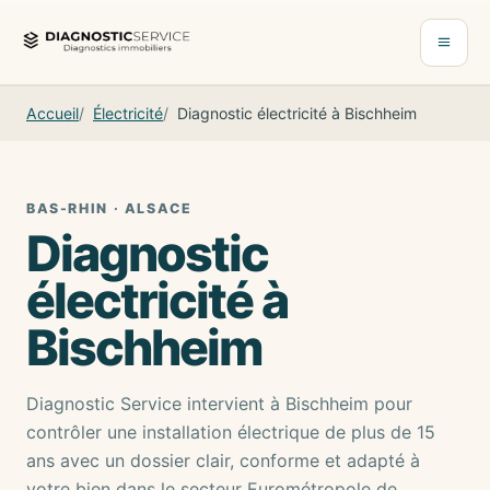
Aller au contenu
Ouvrir 
Accueil
Électricité
Diagnostic électricité à Bischheim
BAS-RHIN · ALSACE
Diagnostic
électricité à
Bischheim
Diagnostic Service intervient à Bischheim pour
contrôler une installation électrique de plus de 15
ans avec un dossier clair, conforme et adapté à
votre bien dans le secteur Eurométropole de